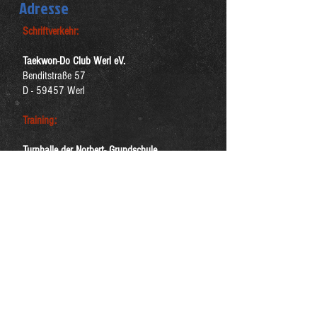
Adresse
Schriftverkehr:
Taekwon-Do Club Werl eV.
Benditstraße 57
D - 59457 Werl
Training:
Turnhalle der Norbert- Grundschule
Lindenallee 9
D - 59457 Werl
Finde uns auf Facebook
Der Weg zur Halle